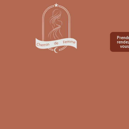
Prend
rende
vous