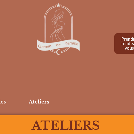
Prend
rende
vous
les
Ateliers
ATELIERS