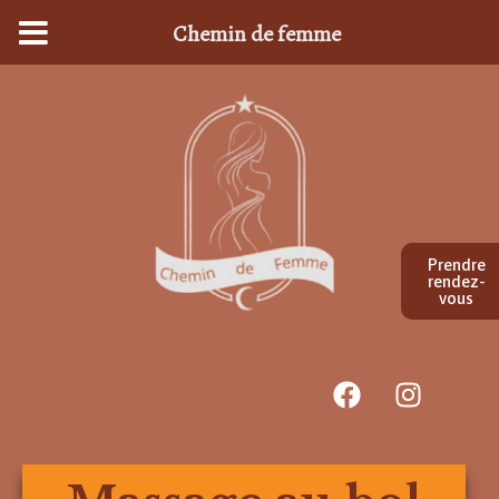
Chemin de femme
Prendre
rendez-
vous