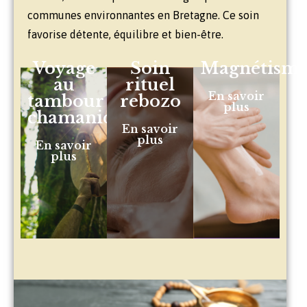
communes environnantes en Bretagne. Ce soin
favorise détente, équilibre et bien-être.
Voyage
Soin
Magnétism
au
rituel
En savoir
tambour
rebozo
plus
chamanique
En savoir
plus
En savoir
plus