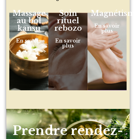
Massage
Soin
Magnétism
au bol
rituel
En savoir
kansu
rebozo
plus
En savoir
En savoir
plus
plus
Prendre rendez-