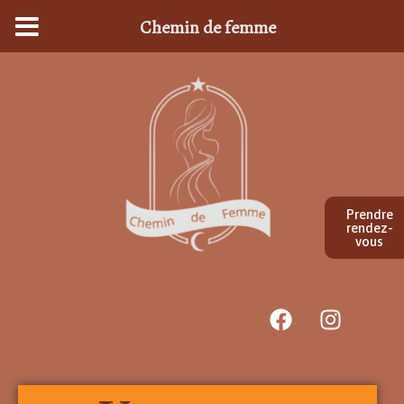
Chemin de femme
Prendre
rendez-
vous