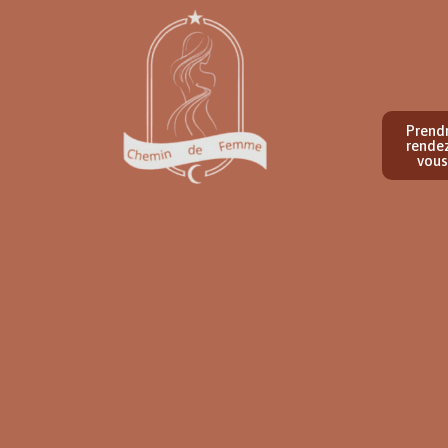
Prend
rende
vous