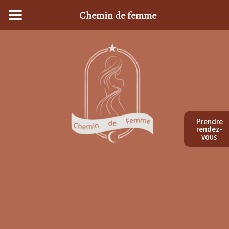
Chemin de femme
Prendre
rendez-
vous