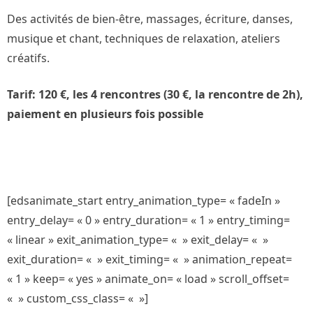
Des activités de bien-être, massages, écriture, danses,
musique et chant, techniques de relaxation, ateliers
créatifs.
Tarif: 120 €, les 4 rencontres (30 €, la rencontre de 2h),
paiement en plusieurs fois possible
[edsanimate_start entry_animation_type= « fadeIn »
entry_delay= « 0 » entry_duration= « 1 » entry_timing=
« linear » exit_animation_type= « » exit_delay= « »
exit_duration= « » exit_timing= « » animation_repeat=
« 1 » keep= « yes » animate_on= « load » scroll_offset=
« » custom_css_class= « »]