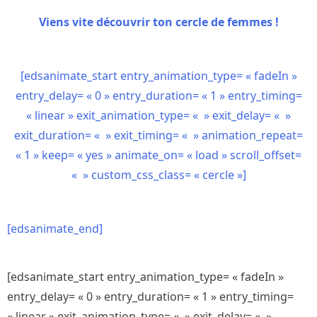
Viens vite découvrir ton cercle de femmes !
[edsanimate_start entry_animation_type= « fadeIn »
entry_delay= « 0 » entry_duration= « 1 » entry_timing=
« linear » exit_animation_type= « » exit_delay= « »
exit_duration= « » exit_timing= « » animation_repeat=
« 1 » keep= « yes » animate_on= « load » scroll_offset=
« » custom_css_class= « cercle »]
[edsanimate_end]
[edsanimate_start entry_animation_type= « fadeIn »
entry_delay= « 0 » entry_duration= « 1 » entry_timing=
« linear » exit_animation_type= « » exit_delay= « »