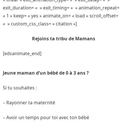
exit_duration= « » exit_timing= « » animation_repeat=
« 1 » keep= « yes » animate_on= « load » scroll_offset=
« » custom_css_class= « citation »]
Rejoins ta tribu de Mamans
[edsanimate_end]
Jeune maman d’un bébé de 0 à 3 ans ?
Si tu souhaites :
– Rayonner ta maternité
– Avoir un temps pour toi avec ton bébé