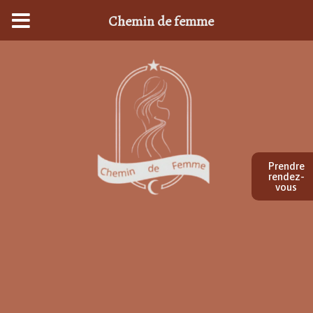
Chemin de femme
Prendre
rendez-
vous