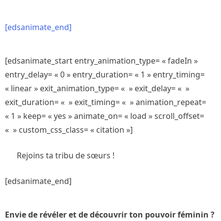
[edsanimate_end]
[edsanimate_start entry_animation_type= « fadeIn »
entry_delay= « 0 » entry_duration= « 1 » entry_timing=
« linear » exit_animation_type= « » exit_delay= « »
exit_duration= « » exit_timing= « » animation_repeat=
« 1 » keep= « yes » animate_on= « load » scroll_offset=
« » custom_css_class= « citation »]
Rejoins ta tribu de sœurs !
[edsanimate_end]
Envie de révéler et de découvrir ton pouvoir féminin ?