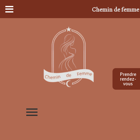
Chemin de femme
Prendre
rendez-
vous