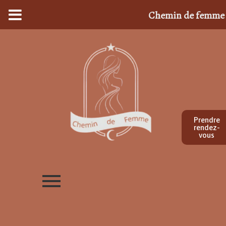
Chemin de femme
Prendre
rendez-
vous